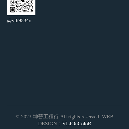
@vth9534o
© 2023 坤晉工程行 All rights reserved. WEB
DESIGN：
VIsIOnColoR