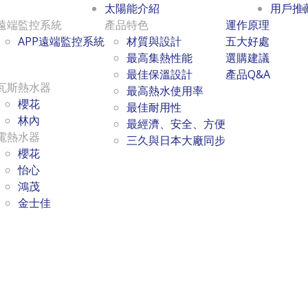
太陽能介紹
用戶推
遠端監控系統
產品特色
運作原理
APP遠端監控系統
材質與設計
五大好處
最高集熱性能
選購建議
最佳保溫設計
產品Q&A
瓦斯熱水器
最高熱水使用率
櫻花
最佳耐用性
林內
最經濟、安全、方便
電熱水器
三久與日本大廠同步
櫻花
怡心
鴻茂
金士佳