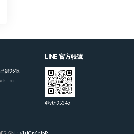
LINE 官方帳號
昌街96號
il.com
@vth9534o
 DESIGN：
VIsIOnColoR