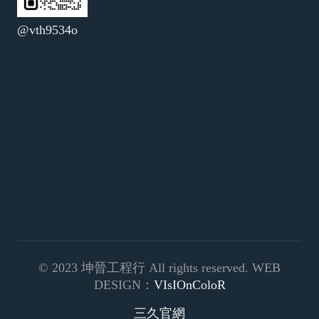
@vth9534o
© 2023 坤晉工程行 All rights reserved. WEB
DESIGN：
VIsIOnColoR
三久官網