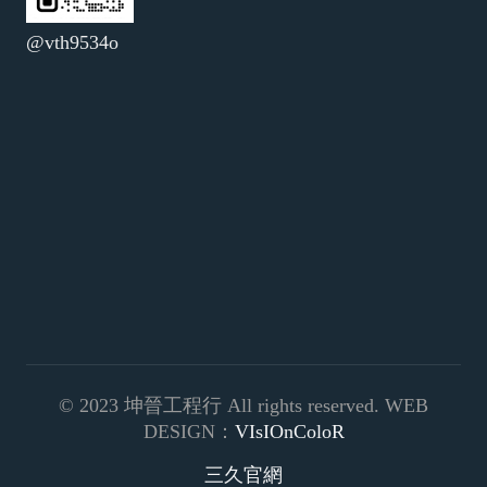
@vth9534o
© 2023 坤晉工程行 All rights reserved. WEB
DESIGN：
VIsIOnColoR
三久官網